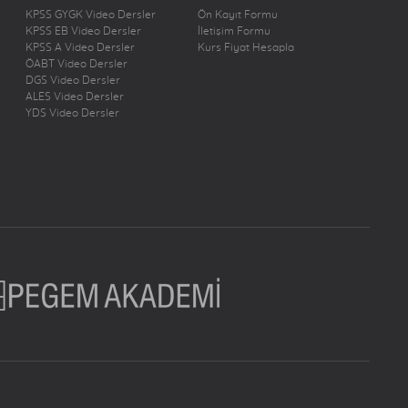
KPSS GYGK Video Dersler
Ön Kayıt Formu
KPSS EB Video Dersler
İletişim Formu
KPSS A Video Dersler
Kurs Fiyat Hesapla
ÖABT Video Dersler
DGS Video Dersler
ALES Video Dersler
YDS Video Dersler