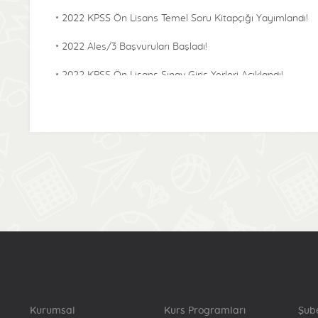
2022 KPSS Ön Lisans Temel Soru Kitapçığı Yayımlandı!
2022 Ales/3 Başvuruları Başladı!
2022 KPSS Ön Lisans Sınav Giriş Yerleri Açıklandı!
2022 KPSS Alan Bilgisi Temel Soru Kitapçığı
Yayımlandı!
2022-KPSS ÖABT Sınav Giriş Yerleri Açıklandı!
2022 Lisans KPSS Başvuru Bilgilerinde Sınava Denklik
Puanı İçin Katılma Durumu Bilgisinde Güncelleme
Başladı!
2022 Lisans Temel Soru Kitapçığı Yayımlandı!
2022-KPSS Alan Bilgisi Sınav Giriş Yerleri Açıklandı!
2022-Yökdil/2 Cevap Kağıtları Yayımlandı!
Kurumsal
Kurs Programları
Şub
2022-KPSS Lisans Sınav Giriş Yerleri Açıklandı!