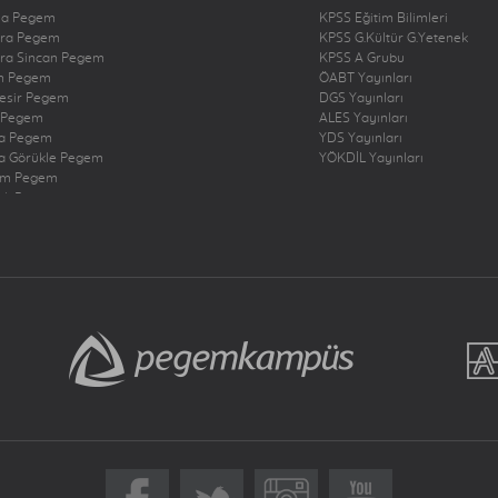
na Pegem
KPSS Eğitim Bilimleri
ra Pegem
KPSS G.Kültür G.Yetenek
ra Sincan Pegem
KPSS A Grubu
n Pegem
ÖABT Yayınları
kesir Pegem
DGS Yayınları
 Pegem
ALES Yayınları
a Pegem
YDS Yayınları
a Görükle Pegem
YÖKDİL Yayınları
um Pegem
zli Pegem
rbakır Pegem
ne Pegem
ığ Pegem
ncan Pegem
rum Pegem
şehir Pegem
antep Pegem
y Dörtyol Pegem
nbul Bakırköy Pegem
nbul Çekmeköy Pegem
nbul Kadıköy Pegem
nbul Pendik Pegem
nbul Ümraniye Pegem
r Pegem
eri Pegem