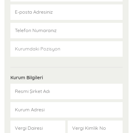
ve başarısını kanıtlamış akademik ve sınava hazırlık yayınları
üretmektedir. Franchise şubelerine, kursiyerlere sağlanacak
yayınlar ile ilgili ekonomik avantajlar sunar. Şubelerinde başarı ve
kârlılığın sağlanması için yayın desteği sağlar.
Uzaktan Eğitim Desteği
Türkiye'de yapılan sınavlara yönelik hazırlık için adaylara, uzman
kadromuz tarafından hazırlanan video dersler Pegem.Tv markası
altında sunulur.
Kurum Bilgileri